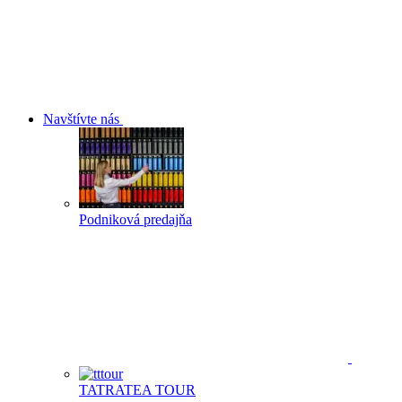
Navštívte nás
Podniková predajňa
TATRATEA TOUR