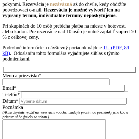
pokynmi. Rezervácia je
nezáväzná
až do chvíle, kedy obdržíte
potvrdzovací e-mail.
Rezerváciu je možné vytvoriť len na
vypísaný termín, individuálne termíny neposkytujeme.
Pri skupinách do 10 osôb prebieha platba na mieste v hotovosti
alebo kartou. Pre rezervácie nad 10 osôb je nutné zaplatiť vopred 50
% z celkovej ceny.
Podrobné informácie a návštevný poriadok nájdete
TU (PDF, 89
kB)
. Odoslaním tohto formulára vyjadrujete súhlas s týmito
podmienkami.
Meno a priezvisko*
Email*
Telefón*
Dátum*
Poznámka
(Ak sa chystáte využiť na rezerváciu voucher, zadajte prosím do poznámky jeho kód a
prineste si ho fyzicky so sebou.)