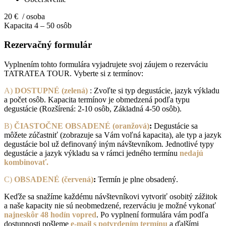
20 € / osoba
Kapacita 4 – 50 osôb
Rezervačný
formulár
Vyplnením tohto formulára vyjadrujete svoj záujem o rezerváciu
TATRATEA TOUR. Vyberte si z termínov:
A)
DOSTUPNÉ (zelená)
: Zvoľte si typ degustácie, jazyk výkladu
a počet osôb. Kapacita termínov je obmedzená podľa typu
degustácie (Rozšírená: 2-10 osôb, Základná 4-50 osôb).
B)
ČIASTOČNE OBSADENÉ (oranžová)
:
Degustácie sa
môžete zúčastniť (zobrazuje sa Vám voľná kapacita), ale typ a jazyk
degustácie bol už definovaný iným návštevníkom. Jednotlivé typy
degustácie a jazyk výkladu sa v rámci jedného termínu
nedajú
kombinovať.
C)
OBSADENÉ (červená)
:
Termín je plne obsadený.
Keďže sa snažíme každému návštevníkovi vytvoriť osobitý zážitok
a naše kapacity nie sú neobmedzené, rezerváciu je možné vykonať
najneskôr 48 hodín vopred
. Po vyplnení formulára vám podľa
dostupnosti pošleme
e-mail s potvrdením termínu
a ďalšími